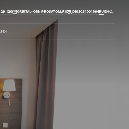
9 29 120
ORBITAL-OBN@ROSATOM.RU
С402024001994
RU
EN
КТЫ