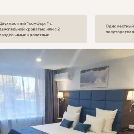
Двухместный "комфорт" с
Одноместный 
двуспальной кроватью или с 2
полутораспал
раздельными кроватями