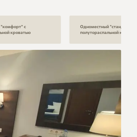
"комфорт" с
Одноместный "стандарт" с
ьной кроватью
полутораспальной кроват